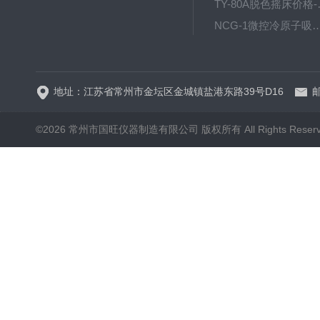
TY-80
NCG-1微控冷原子吸
WP.1-THD-08W卧式低温
地址：江苏省常州市金坛区金城镇盐港东路39号D16
邮
©2026 常州市国旺仪器制造有限公司 版权所有 All Rights Reser