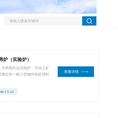
 马弗炉（实验炉）
弗炉，为周期作业式电炉，可供工矿
查看详情
理测定和一般小型钢件热处理时
W-2.5-10