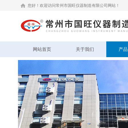
您好！欢迎访问常州市国旺仪器制造有限公司网站！
网站首页
关于我们
产品