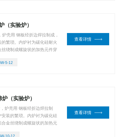
弗炉（实验炉）
术，炉壳用 钢板经折边焊拉制成，
查看详情
装的繁琐。内炉衬为碳化硅耐火
金丝绕制成螺旋状的加热元件穿
GW-5-12
马弗炉（实验炉）
术，炉壳用 钢板经折边焊拉制
查看详情
户安装的繁琐。内炉衬为碳化硅
铝合金丝绕制成螺旋状的加热元
GW-10-12