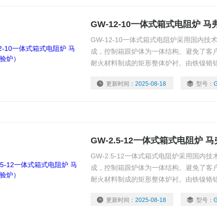
GW-12-10一体式箱式电阻炉 
GW-12-10一体式箱式电阻炉采用国内技
成，控制箱跟炉体为一体结构。避免了客
耐火材料制成的矩形整体炉衬。由铁镍铬
件穿于内炉衬上、下、左、右的丝槽中。
更新时间：
2025-08-18
型号：
GW-2.5-12一体式箱式电阻炉
GW-2.5-12一体式箱式电阻炉采用国内
成，控制箱跟炉体为一体结构。避免了客
耐火材料制成的矩形整体炉衬。由铁镍铬
件穿于内炉衬上、下、左、右的丝槽中
更新时间：
2025-08-18
型号：
G