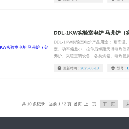
DDL-1KW实验室电炉 马弗炉（
DDL-1KW实验室电炉产品用途： 耐高
定、功率偏差小、拉伸后螺距天博电热仪
弗炉、采暖空调设备、各类烘箱、电热管
更新时间：
2025-08-18
型号：
共 10 条记录，当前 1 / 2 页 首页 上一页
下一页