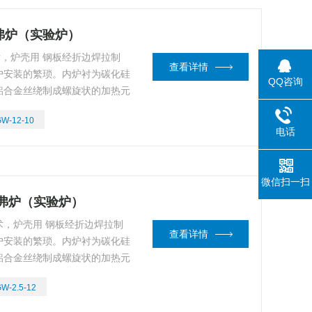
马弗炉（实验炉）
术，炉壳用 钢板经折边焊拉制
查看详情
户安装的繁琐。内炉衬为碳化硅
QQ咨询
铝合金丝绕制成螺旋状的加热元
GW-12-10
电话
微信扫一扫
 马弗炉（实验炉）
技术，炉壳用 钢板经折边焊拉制
查看详情
户安装的繁琐。内炉衬为碳化硅
铝合金丝绕制成螺旋状的加热元
W-2.5-12