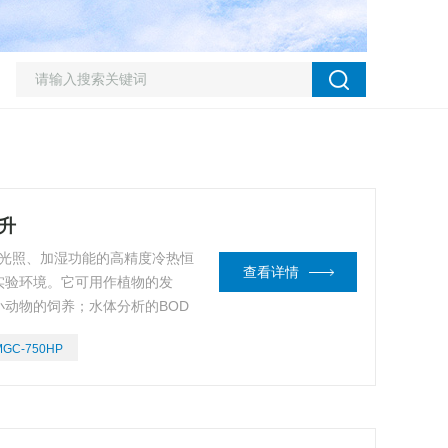
0升
具有光照、加湿功能的高精度冷热恒
查看详情
实验环境。它可用作植物的发
动物的饲养；水体分析的BOD
生物遗传工程、医学、农业、林
MGC-750HP
部门理想的试验设备。