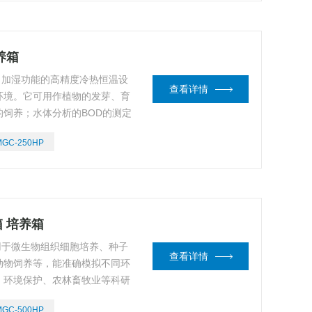
养箱
照、加湿功能的高精度冷热恒温设
查看详情
环境。它可用作植物的发芽、育
饲养；水体分析的BOD的测定
传工程、医学、农业、林业、环
MGC-250HP
想的试验设备。
箱 培养箱
应用于微生物组织细胞培养、种子
查看详情
动物饲养等，能准确模拟不同环
、环境保护、农林畜牧业等科研
实验培养的装置。
MGC-500HP