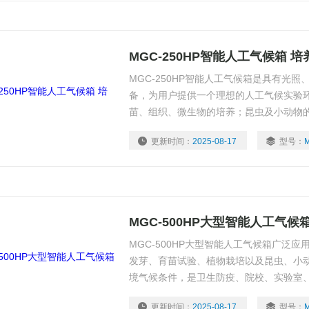
MGC-250HP智能人工气候箱 培
MGC-250HP智能人工气候箱是具有光
备，为用户提供一个理想的人工气候实验
苗、组织、微生物的培养；昆虫及小动物的
以及其它用途的人工气候试验。是生物遗
更新时间：
2025-08-17
型号：
境科学、畜牧、水产等生产和科研部门理
MGC-500HP大型智能人工气候
MGC-500HP大型智能人工气候箱广泛
发芽、育苗试验、植物栽培以及昆虫、小
境气候条件，是卫生防疫、院校、实验室
单位，从事生产科研作恒温、恒湿、光照
更新时间：
2025-08-17
型号：