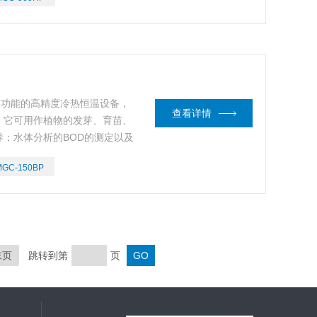
加湿功能的高精度冷热恒温设备，
查看详情
。它可用作植物的发芽、育苗、
；水体分析的BOD的测定以及
程、医学、农业、林业、环境科
MGC-150BP
试验设备。
末页
跳转到第
页