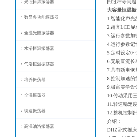
的过冲等问题
光照恒温振荡器
大容量恒温振
数显多功能振荡器
1.智能化声
2.超亮LC
全温光照振荡器
3.运行参数
4.运行参数
水浴恒温振荡器
5.定时设定0
6.无刷直流
气浴恒温振荡器
7.具有断电
8.控制加速
培养振荡器
9.极富美学
全温振荡器
10.传动采
11.转速稳定度
调速振荡器
12.整机控
介绍：
高温油浴振荡器
DHZ卧式摇