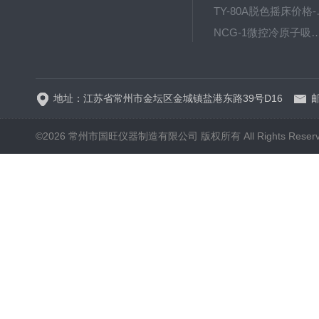
TY-80
NCG-1微控冷原子吸
WP.1-THD-08W卧式低温
地址：江苏省常州市金坛区金城镇盐港东路39号D16
邮
©2026 常州市国旺仪器制造有限公司 版权所有 All Rights Reser