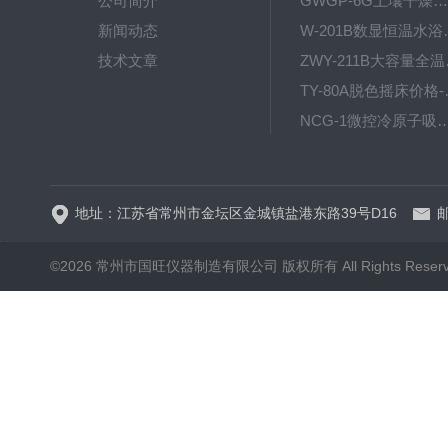
公司简介
GWGP-6G土壤干燥柜-干燥箱/干燥机
新闻动态
W-201B数显恒
技术文章
ZWY
TY-80
NCG-1微控冷原子吸
WP.1-THD-08W卧式低温
地址：江苏省常州市金坛区金城镇盐港东路39号D16
邮
©2026 常州市国旺仪器制造有限公司 版权所有 All Rights Reser