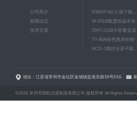
公司简介
GWGP-6G土壤干燥柜-干燥箱/干燥机
新闻动态
W-201B数显恒
技术文章
ZWY
TY-80
NCG-1微控冷原子吸
WP.1-THD-08W卧式低温
地址：江苏省常州市金坛区金城镇盐港东路39号D16
邮
©2026 常州市国旺仪器制造有限公司 版权所有 All Rights Reser