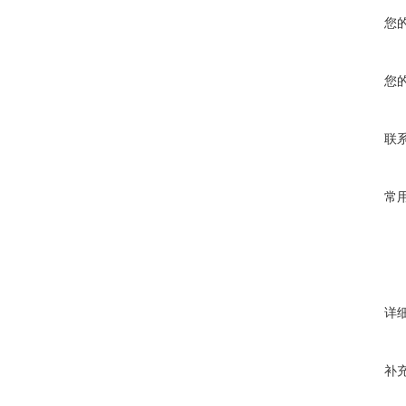
您
您
联
常
详
补