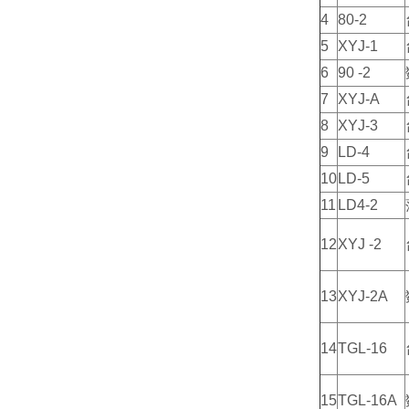
4
80-2
5
XYJ-1
6
90 -2
7
XYJ-A
8
XYJ-3
9
LD-4
10
LD-5
11
LD4-2
12
XYJ -2
13
XYJ-2A
14
TGL-16
15
TGL-16A