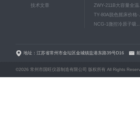
技术文章
ZWY
TY-80
NCG-1微控冷原子吸
WP.1-THD-08W卧式低温
地址：江苏省常州市金坛区金城镇盐港东路39号D16
邮
©2026 常州市国旺仪器制造有限公司 版权所有 All Rights Reser