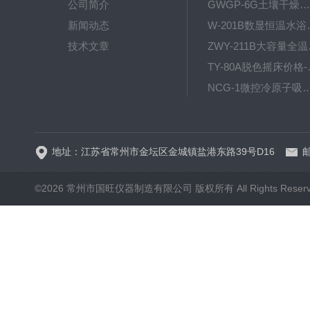
公司简介
GWGP-6G土壤干燥柜-干燥箱/干燥机
新闻动态
W-201B数显恒
技术文章
ZWY
TY-80
NCG-1微控冷原子吸
WP.1-THD-08W卧式低温
地址：江苏省常州市金坛区金城镇盐港东路39号D16
邮
©2026 常州市国旺仪器制造有限公司 版权所有 All Rights Reser