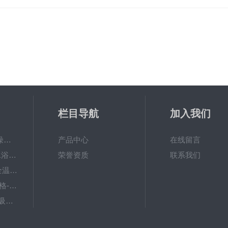
栏目导航
加入我们
GWGP-6G土壤干燥柜-干燥箱/干燥机
产品中心
在线留言
W-201B数显恒温水浴锅哪个牌子好？--国旺仪器
荣誉资质
联系我们
ZWY-211B大容量全温摇床价格
TY-80A脱色摇床价格-大容量振荡器
NCG-1微控冷原子吸收测汞仪
WP.1-THD-08W卧式低温恒温槽