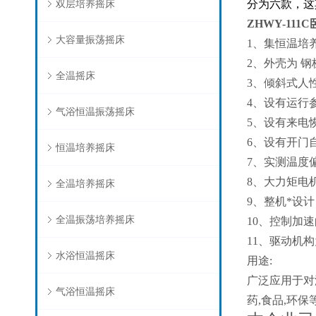
双层培养摇床
分为六款，这
ZHWY-111
大容量振荡摇床
1、集恒温培
2、外壳为 
全温摇床
3、倾斜式人
4、设有运行
气浴恒温振荡摇床
5、设有来电
6、设有开门
恒温培养摇床
7、实测温度
8、大力矩电
全温培养摇床
9、整机*设
全温振荡培养摇床
10、控制加
11、驱动机
水浴恒温摇床
用途:
广泛应用于对
气浴恒温摇床
药,食品,环