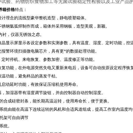
种试验、药物纺织食物加工等无菌试验稳定性检验以及工业产品
养箱价格
特点：
学设计理念的流线型豪华整机造型，静电喷塑箱体。
面不锈钢氩弧焊制作而成，箱体外采用钢板，造型美观，新颖。
内衬，仪器无锈蚀之虑。
大屏液晶显示屏显示各设定参数和实测参数，具有温度、湿度、定时功能，控
声光报警环境扫描微电脑芯片，具有更*的数据处理功能。
警、定时停机、来电恢复、参数加密、温度修正等功能。
电恢复功能，在外电源突然失电又重新来电后，设备可自动按原设定程序恢
的恒温功能，避免样品的蒸发干枯。
缩机启动延时功能，有效保证压缩机使用寿命。
湿器，加湿器带有湿度调节旋钮，并由控制器自动控制湿度。
新型的合成硅密封条，能长期高温运转，使用寿命长，便于更换。
循环系统由能在高温下连续运转的风机和合适风道组成，提高工作室内温度均
物托架可自由调节
明系统。