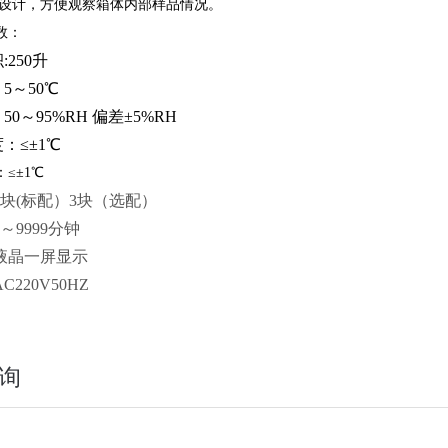
璃门设计，方便观察箱体内部样品情况。
数：
250升
5～50℃
0～95%RH 偏差±5%RH
：≤±1℃
≤±1℃
2块(标配）3块（选配）
～9999分钟
液晶一屏显示
C220V50HZ
询