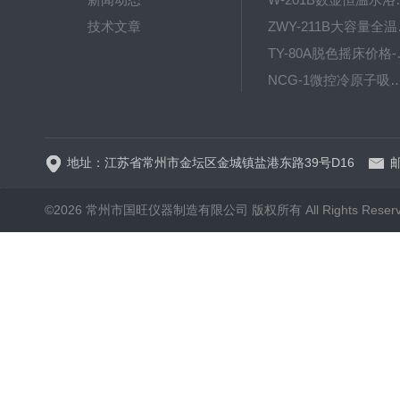
技术文章
ZWY
TY-80
NCG-1微控冷原子吸
WP.1-THD-08W卧式低温
地址：江苏省常州市金坛区金城镇盐港东路39号D16
邮
©2026 常州市国旺仪器制造有限公司 版权所有 All Rights Reser