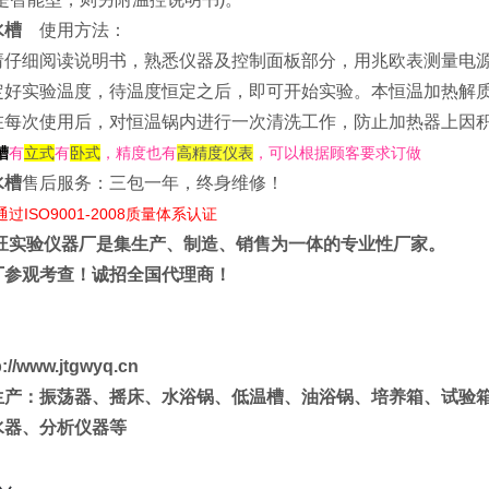
水槽
使用方法：
请仔细阅读说明书，熟悉仪器及控制面板部分，用兆欧表测量电
定好实验温度，待温度恒定之后，即可开始实验。本恒温加热解
在每次使用后，对恒温锅内进行一次清洗工作，防止加热器上因积
槽
有
立式
有
卧式
，精度也有
高精度仪表
，可以根据顾客要求订做
水槽
售后服务：三包一年，终身维修！
过ISO9001-2008质量体系认证
旺实验仪器厂
是集生产、制造、销售为一体的专业性厂家。
厂参观考查！诚招全国代理商！
//www.jtgwyq.cn
生产：振荡器、摇床、水浴锅、低温槽、油浴锅、培养箱、试验
水器、分析仪器等