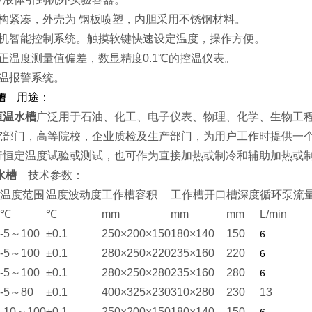
结构紧凑，外壳为 钢板喷塑，内胆采用不锈钢材料。
微机智能控制系统。触摸软键快速设定温度，操作方便。
正温度测量值偏差，数显精度0.1℃的控温仪表。
超温报警系统。
用途：
槽
恒温水槽
广泛用于石油、化工、电子仪表、物理、化学、生物工
究部门，高等院校，企业质检及生产部门，为用户工作时提供一
行恒定温度试验或测试，也可作为直接加热或制冷和辅助加热或
水槽
技术参数：
温度范围
温度波动度
工作槽容积
工作槽开口
槽深度
循环泵流
℃
℃
mm
mm
mm
L/min
-5～100
±0.1
250×200×150
180×140
150
6
-5～100
±0.1
280×250×220
235×160
220
6
-5～100
±0.1
280×250×280
235×160
280
6
-5～80
±0.1
400×325×230
310×280
230
13
-10～100
±0.1
250×200×150
180×140
150