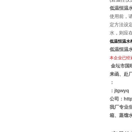
低温恒温
使用前，
定方法设
水，则应
低温恒温水
低温恒温
本企业已经通
金坛市国
来函、赴
：
：jtgwyq
公司：http:
我厂专业
箱、蒸馏