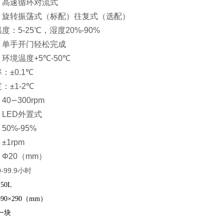
：高速循环对流式
：旋转振荡式（标配）往复式（选配）
温度：
5-25
℃
，湿度
20%-90%
：单手开门轻松完成
：环境温度
+5
℃
-50
℃
率：
±0.1
℃
度：
±1-2
℃
：
40
∽
300rpm
：
LED
外置式
：
50%-95%
：
±1rpm
：
Φ20
（
mm
）
0-99.9
小时
1
50L
390×290
（
mm
）
一块