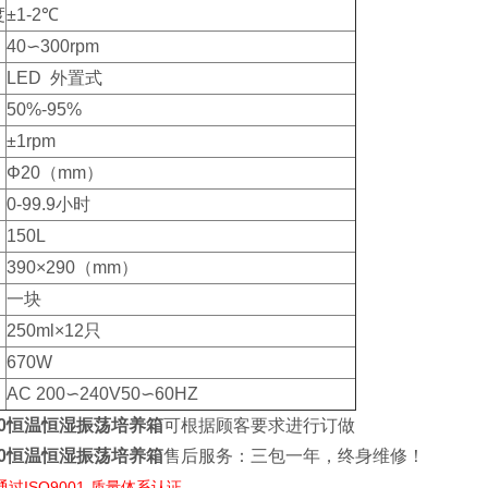
度
±1-2℃
40∽300rpm
LED 外置式
50%-95%
±1rpm
Φ20（mm）
0-99.9小时
150L
390×290（mm）
一块
250ml×12只
670W
AC 200∽240V50∽60HZ
0
恒温恒湿振荡培养箱
可根据顾客要求进行订做
0
恒温恒湿振荡培养箱
售后服务：三包一年，终身维修！
过ISO9001-质量体系认证