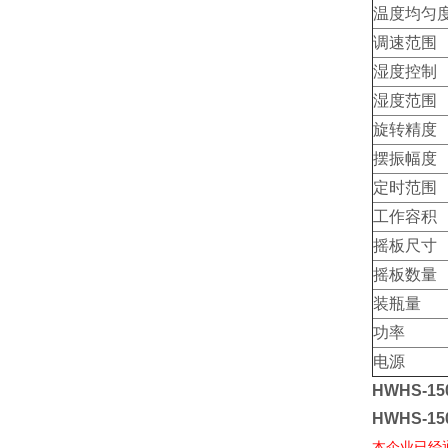
温度均匀
调速范围
湿度控制
湿度范围
旋转精度
摆振幅度
定时范围
工作容积
摇板尺寸
摇板数量
装瓶量
功率
电源
HWHS-15
HWHS-15
本企业已经通