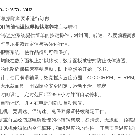
0
∽
240V50
∽
60HZ
可根据顾客要求进行订做
50H智能
恒温恒湿振荡培养箱
主要特征：
控制
/
监控系统提供简单的按键操作，对时间、转速、温度编程简
同时显示参数设定值与实际运行值。
踪报警系统，使样品得到可靠保护。
能均能在数字面板上加以修改，数字面板被密封防止液体渗透。
速的电路确保摇床平稳启动，防止突然的开始与飞溅。
设计，使用润滑轴承，拓宽摇床速度范围：
40-300RPM
、
±1RPM
较大承载面积。用四螺栓安全固定，运动平滑、稳定。
行时间设定，定时范围
0
至
99.9
小时并可自动停机。
数自动记忆，并可在电源间断后自动恢复。
电机、宽调速、恒转速、免保养保证持续稳定工作。
耐重荷且经防腐电解处理的不锈钢构成，易清洗、无漆面、免擦
鼓风机使箱体内空气循环，确保温度的均匀性，开启盖后温度能