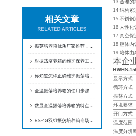
13.
合理的
14.
结构紧
相关文章
15.
不锈钢
16.
人性化
RELATED ARTICLES
17.
真空保
18.
腔体内
振荡培养箱优质厂家推荐，质量靠谱可定制且交货速度快
19.
箱体由
本企
对振荡培养箱的维护保养工作可不能忽略了
HWHS-15
你知道怎样正确维护振荡培养箱吗？快来学习一下吧！
显示方式
循环方式
全温振荡培养箱的使用步骤
振荡方式
环境要求
数显全温振荡培养箱的特点及参数
开门方式
BS-4G双组振荡培养箱专场介绍
温度范围
温度分辨