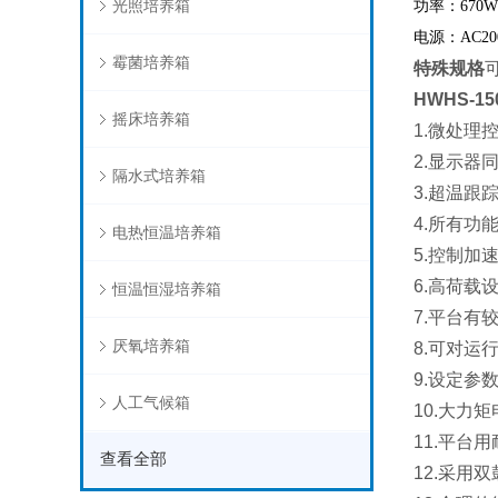
光照培养箱
功率：67
0W
电源：
AC20
霉菌培养箱
特殊规格
HWHS-1
摇床培养箱
1.
微处理
2.
显示器
隔水式培养箱
3.
超温跟
4.
所有功
电热恒温培养箱
5.
控制加
6.
高荷载
恒温恒湿培养箱
7.
平台有
厌氧培养箱
8.
可对运
9.
设定参
人工气候箱
10.
大力矩
11.
平台用
查看全部
12.
采用双