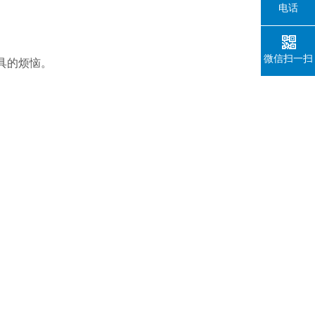
电话
微信扫一扫
具的烦恼。