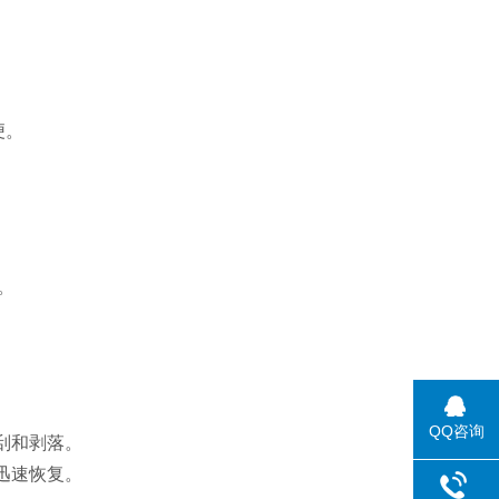
便。
。
QQ咨询
刮和剥落。
迅速恢复。