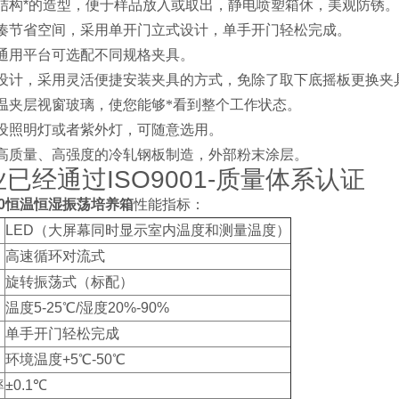
结构
*
的造型，便于样品放入或取出，静电喷塑箱休，美观防锈。
凑节省空间，采用单开门立式设计，单手开门轻松完成。
通用平台可选配不同规格夹具。
设计，采用灵活便捷安装夹具的方式，免除了取下底摇板更换夹
温夹层视窗玻璃，使您能够*看到整个工作状态。
设照明灯或者紫外灯，可随意选用。
高质量、高强度的冷轧钢板制造，外部粉末涂层。
业已经通过
ISO9001-
质量体系认证
0
恒温恒湿振荡培养箱
性能指标：
LED（大屏幕同时显示室内温度和测量温度）
高速循环对流式
旋转振荡式（标配）
温度5-25℃/湿度20%-90%
单手开门轻松完成
环境温度+5℃-50℃
率
±0.1℃