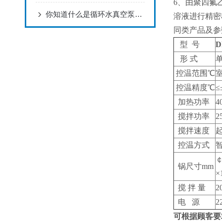
6
、由聚四氟
你知道什么是循环水真空泵么？看看这些吧
溶液进行精密
同类产品及
型 号
D
形 式
控温范围℃
控温精度℃
≤
加热功率
4
搅拌功率
2
搅拌速度
控温方式
￠
锅尺寸mm
×
搅 拌 量
2
电 源
2
可根据顾客要