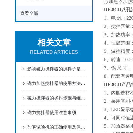
形加热器加热
DF-8CD八孔
查看全部
1、电 源：220
2、搅拌容量：8
3、加热功率
相关文章
4、恒温范围
5、温控精度：
RELATED ARTICLES
6、转速：0
7、锅 尺 寸：￠
影响磁力搅拌器的搅拌子是有哪些因素造成的？
8、配套有透
磁力加热搅拌器的使用方法与注意事项
DF-8CD
产品
1
、内胆选材
磁力搅拌器的操作步骤与维护方法分别有哪些
2
、采用智能
3
、LED显
磁力搅拌器使用注意事项
4
、可同时恒
5
、加热器采
盐雾试验机的正确使用及保养方法