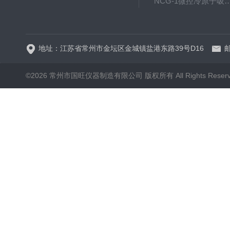
NCG-1微控冷原子吸
WP.1-THD-08W卧式低温
地址：江苏省常州市金坛区金城镇盐港东路39号D16
邮
©2026 常州市国旺仪器制造有限公司 版权所有 All Rights Reser