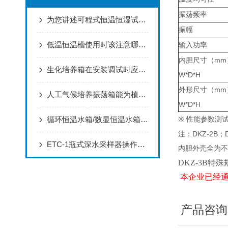
振荡频率
为您讲述可程式恒温恒湿试验箱工作原理
振幅
低温恒温槽使用时该注意哪些方面
输入功率
mm
内胆尺寸（
生化培养箱在安装调试时应该注意些什么呢
W*D*H
mm
外形尺寸（
人工气候培养振荡箱能为植物提供适宜的生长环境
W*D*H
循环恒温水箱/数显恒温水箱选购参考：定制能力、售后与性价比综合对比
※
性能参数测
DKZ-2B
注：
；
ETC-1瓶式深水采样器操作方法
内胆外壳全为不
DKZ-3B特
本企业已经通过
产品咨询