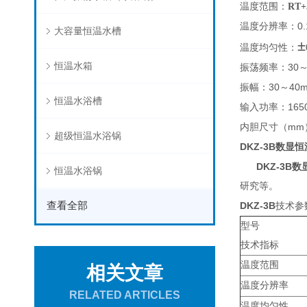
温度范围：
RT+
0.
温度分辨率：
大容量恒温水槽
±
温度均匀性：
恒温水箱
30
振荡频率：
30
40
振幅：
～
恒温水浴槽
165
输入功率：
mm
内胆尺寸（
超级恒温水浴锅
DKZ-3B
数显恒
DKZ-3B数
恒温水浴锅
研究等。
查看全部
DKZ-3B
技术参
型号
技术指标
温度范围
相关文章
温度分辨率
RELATED ARTICLES
温度均匀性