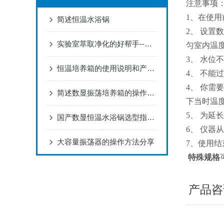
注意事项
1、在使
简述恒温水浴锅
2、 设
实验室萃取净化的好帮手--GW-A分液漏斗振荡器
匀室内温
3、 水位
恒温培养箱的使用说明和产品特点
4、 不能
4、 你
简述数显振荡培养箱的操作和原理
下当时温
5、 为
国产数显恒温水浴锅选型指南 国旺仪器产品特性解析
6、 仪
大容量振荡器的操作方法分享
7、使用
特殊规格
产品咨