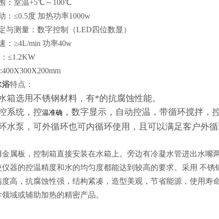
围：
室温+5℃
～100
℃
：≤0.5度 加热功率1000w
定与测量：数字控制（LED四位数显）
：≥4L/min 功率40w
：≤1.2KW
400X300X200mm
水浴
特点：
水箱选用不锈钢材料，有*的抗腐蚀性能。
控系统，控
，数字显示，自动控温，带循环搅拌，
温准确
环水泵，可外循环也可内循环使用，且可以满足客户外循
金属板，控制箱直接安装在水箱上。旁边有冷凝水管进出水嘴两
使仪器的控温精度和水的均匀度都能达到较高的要求。采用 不锈
精度高，抗腐蚀性强，结构紧凑，造型美观，节省能源，使用寿
学领域或辅助加热的精密产品。