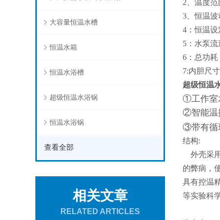
2、温度范
3、恒温波动
大容量恒温水槽
4：恒温设
5：水泵流速
恒温水箱
6：总功耗 
7:内胆尺寸:
恒温水浴槽
超级恒温
超级恒温水浴锅
①工作室
②智能温
恒温水浴锅
③带有循
结构:
查看全部
外壳采用
的弊病，
具有控温
相关文章
等实验科
RELATED ARTICLES