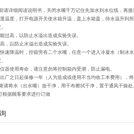
：
用前请详细阅读说明书，关闭水嘴千万记住先加水到水位线，再接
置数显温度，打开电源开关使水箱升温，盖上水箱盖，待水温升到
度。
不能过高，以防止水溢出造成实验失误。
过高，以防止水溢出造成实验失误。
需要快速降温时，控箱旁有二个水嘴，任意一个进入冷凝水（制冰
度。
延长仪器使用寿命，请注意勿将控制箱内受潮，防止漏电。
器从出厂之日起保修一年（人为造成或使用不当均收工本费用），
结束请将水（出水嘴）放干净，用干布擦拭干净，置于通风干燥处
可根据顾客要求进行订做
询