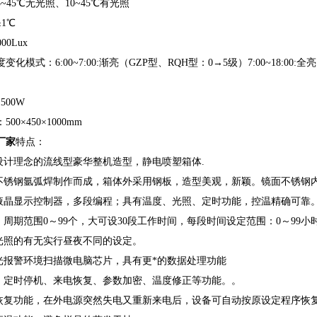
~45℃无光照、10~45℃有光照
1℃
00Lux
化模式：6:00~7:00:渐亮（GZP型、RQH型：0→5级）7:00~18:00:全亮18
500W
00×450×1000mm
厂家
特点：
学设计理念的流线型豪华整机造型，静电喷塑箱体.
面不锈钢氩弧焊制作而成，箱体外采用钢板，造型美观，新颖。镜面不锈钢
CD液晶显示控制器，多段编程；具有温度、光照、定时功能，控温精确可靠
：周期范围0～99个，大可设30段工作时间，每段时间设定范围：0～99
随光照的有无实行昼夜不同的设定。
声光报警环境扫描微电脑芯片，具有更*的数据处理功能
警、定时停机、来电恢复、参数加密、温度修正等功能。。
电恢复功能，在外电源突然失电又重新来电后，设备可自动按原设定程序恢