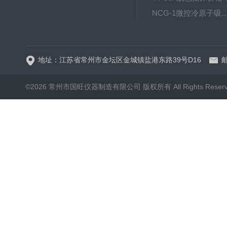
NCG-1微控冷原子吸
WP.1-THD-08W卧式低温
地址：江苏省常州市金坛区金城镇盐港东路39号D16
邮
©2026 常州市国旺仪器制造有限公司 版权所有 All Rights Reser