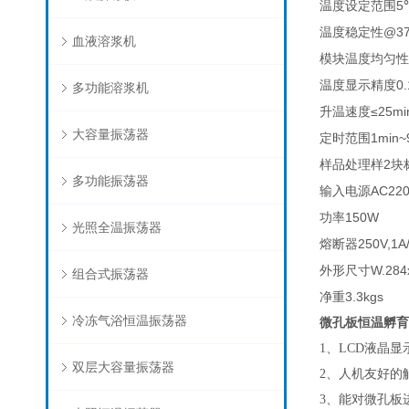
5
温度设定范围
@3
温度稳定性
血液溶浆机
模块温度均匀性
0.
温度显示精度
多功能溶浆机
≤25mi
升温速度
大容量振荡器
1min~
定时范围
2
样品处理样
块
多功能振荡器
AC220
输入电源
150W
功率
光照全温振荡器
250V,1A
熔断器
W.284
外形尺寸
组合式振荡器
3.3kgs
净重
冷冻气浴恒温振荡器
微孔板恒温孵育
1、LCD液晶
双层大容量振荡器
2、人机友好的
3、能对微孔板