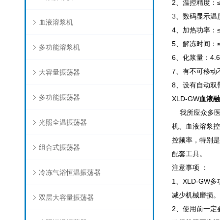
2
、温控精度：
3
、数码显示温
血液溶浆机
4
、加热功率：
5
、解冻时间：
多功能溶浆机
6
、化浆量：
4.6
7
、有不可移动
大容量振荡器
8
、设有自动双
多功能振荡器
XLD-GW
血液融
我所应众多
光照全温振荡器
机、血液溶浆控
控频率，特别是
组合式振荡器
配套工具。
注意事项
：
冷冻气浴恒温振荡器
1
、
XLD-GW
多
减少机械磨损。
双层大容量振荡器
2
、
使用前一定