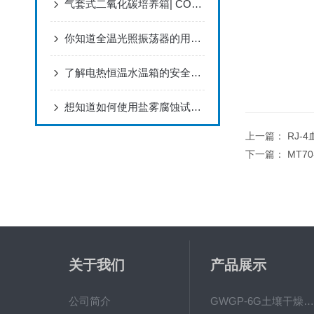
气套式二氧化碳培养箱| CO2培养箱工作原理和应用
你知道全温光照振荡器的用途跟特点么
了解电热恒温水温箱的安全保护装置
想知道如何使用盐雾腐蚀试验箱那就看看这些吧
上一篇：
RJ-
下一篇：
MT7
关于我们
产品展示
公司简介
GWGP-6G土壤干燥柜-干燥箱/干燥机