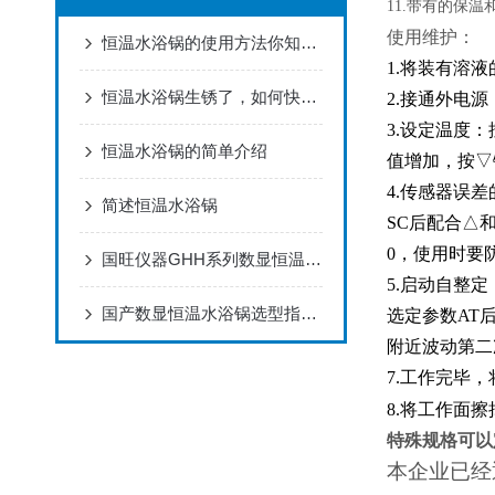
11.
带有的保温
使用维护：
恒温水浴锅的使用方法你知道吗？
1.将装有溶
恒温水浴锅生锈了，如何快速去除
2.接通外电
3.设定温度
恒温水浴锅的简单介绍
值增加，按▽
4.传感器误
简述恒温水浴锅
SC后配合△
0，使用时要
国旺仪器GHH系列数显恒温水浴锅品质*！
5.启动自整
国产数显恒温水浴锅选型指南 国旺仪器产品特性解析
选定参数AT
附近波动第二
7.工作完毕
8.将工作面
特殊规格可以
本企业已经