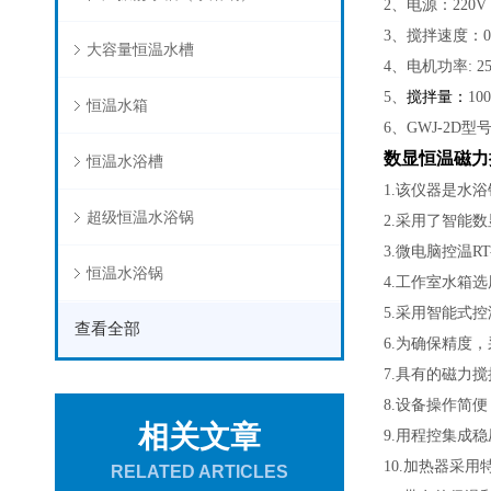
2
、电源：
220V
3
、搅拌速度：
0
大容量恒温水槽
4
、电机功率
: 2
5
、
搅拌量：
10
恒温水箱
6
、
GWJ-2D
型
数显恒温磁力
恒温水浴槽
1.
该仪器是水浴
超级恒温水浴锅
2.
采用了智能数
3.
微电脑控温
RT
恒温水浴锅
4.
工作室水箱选
5.
采用智能式控
查看全部
6.
为确保精度，
7.
具有的磁力搅
8.
设备操作简便
相关文章
9.
用程控集成稳
10.
加热器采用
RELATED ARTICLES