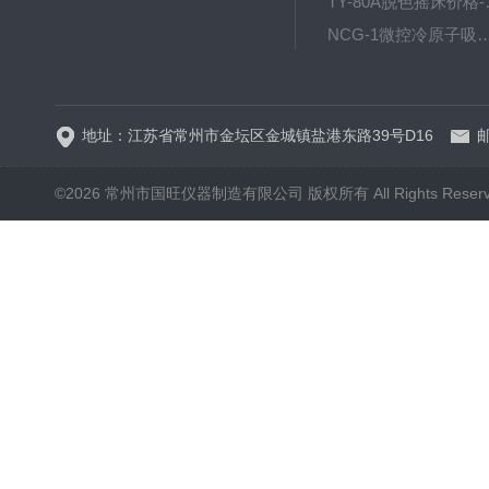
TY-80
NCG-1微控冷原子吸
WP.1-THD-08W卧式低温
地址：江苏省常州市金坛区金城镇盐港东路39号D16
邮
©2026 常州市国旺仪器制造有限公司 版权所有 All Rights Reser