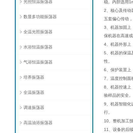
光照恒温振荡器
1
稳。内胆选用
2
、核心及传动
数显多功能振荡器
五套偏心传动，
3
、机器加固上
全温光照振荡器
保机器在高速或
4
、机器外形上
水浴恒温振荡器
5
、机器的保温
性。
气浴恒温振荡器
6
、保护装置上
培养振荡器
7
、温度控制面
8
、机器控速上
全温振荡器
验样品的安全。
9
、机器智能化
调速振荡器
行。
10
、整机加工
高温油浴振荡器
11
、设备的后