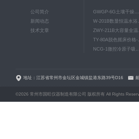
公司简介
GWGP-6G土壤干燥柜-干燥箱/干燥机
新闻动态
W-201B数显恒
技术文章
ZWY
TY-80
NCG-1微控冷原子吸
WP.1-THD-08W卧式低温
地址：江苏省常州市金坛区金城镇盐港东路39号D16
邮
©2026 常州市国旺仪器制造有限公司 版权所有 All Rights Reser