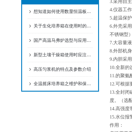
3.采用
4.仪器
想知道如何使用数显恒温板？看完这些就行了
5.超温
关于生化培养箱在使用时的注意事项
6.外壳
不锈钢型
国产高温马弗炉选型与应用解析 国旺仪器产品特性一览
7.大容量
8.外部
新型土壤干燥箱使用时应注意哪些事项
9.内胆采
10.全新
高压匀浆机的特点及参数介绍
11.的
全温摇床培养箱之维护和保养方法
12.可根
13.全
度。（选
14.高
15.水位
作用：