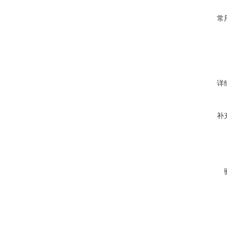
常
详
补