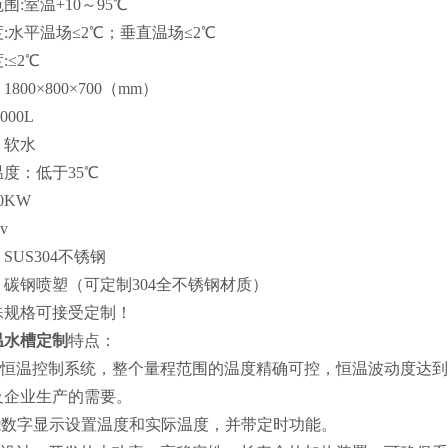
围:室温+10～95℃
:水平温场≤2℃；垂直温场≤2℃
:≤2℃
800×800×700（mm）
000L
：软水
度：低于35℃
0KW
v
SUS304不锈钢
碳钢喷塑（可定制304全不锈钢材质）
殊规格可接受定制！
温水槽定制
特点：
精密恒温控制系统，整个量程范围的温度精确可控，恒温波动度达
及企业生产的需要。
智能数字显示设置温度和实际温度，并带定时功能。