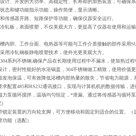
自主设计、开发的大功率、高稳定性、长寿命的加热装置，可确保
工作状态和键功能指示功能，操作简便，显示清晰。
保护和传感器开路、短路保护等功能，确保仪器安全运行。
采用冷轧板，表面喷塑，不仅美观大方，更提高了仪器在使用和运
）
液槽内胆、工作台面、电热器等可能与工作介质接触的部件采用SUS
机身采用冷轧钢板静电喷塑技术，使外光更美观大方。
用304系列不锈钢,确保产品在长期使用过程中不漏水，使加热
的设计，密封性能好的水浴锅盖，304不锈钢做工精致，使用价值
聚氨酯发泡保温，可有效降低浴槽内部热量的散失，节省电力能源
据要求配置485和RS232通讯接口，实现与计算机机的数据传
封闭磁力泵循环搅拌，温场均匀恒定，*泄漏。通过将传感器与循环
配）
强度带锁定装置的万向轮支脚，可方便移动和固定到适合的位置。（
报警功能（选配）