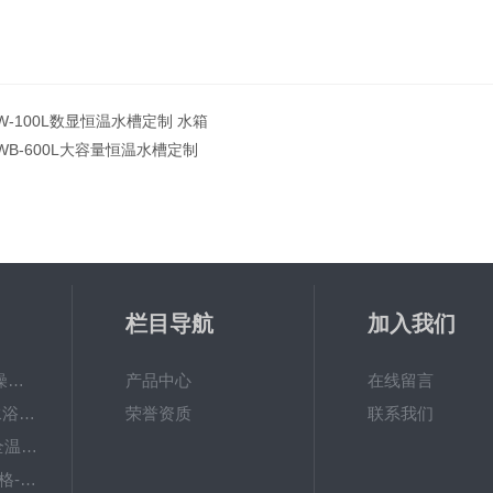
W-100L数显恒温水槽定制 水箱
WB-600L大容量恒温水槽定制
栏目导航
加入我们
GWGP-6G土壤干燥柜-干燥箱/干燥机
产品中心
在线留言
W-201B数显恒温水浴锅哪个牌子好？--国旺仪器
荣誉资质
联系我们
ZWY-211B大容量全温摇床价格
TY-80A脱色摇床价格-大容量振荡器