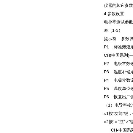
仪器的其它参数
4.参数设置
电导率测试参数
表（1-3）
提示符 参数
P1 标准溶液系列选
CH(中国系列)—14
P2 电极常数选
P3 温度补偿系
P4 电极常
P5 温度单位
P6 恢复出厂设置
（1）电导率校
○1按“功能”键
○2按“∧”或“
CH-中国系列