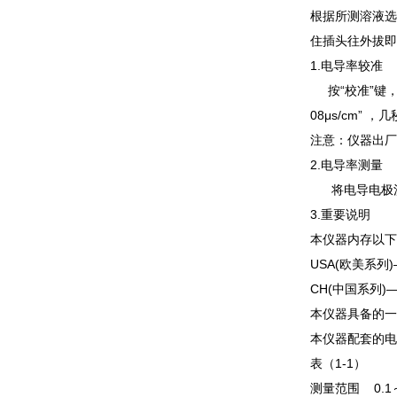
根据所测溶液选
住插头往外拔即
1.电导率较准
按“校准”键，“
08μs/cm”
注意：仪器出厂
2.电导率测量
将电导电极洗
3.重要说明
本仪器内存以下
USA(欧美系列)—8
CH(中国系列)—14
本仪器具备的一
本仪器配套的电导
表（1-1）
测量范围 0.1～2