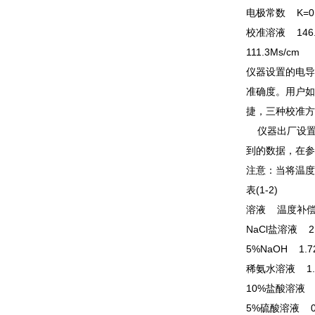
电极常数 K=0.1
校准溶液 146.6μ
111.3Ms/cm
仪器设置的电导
准确度。用户如
捷，三种校准方
仪器出厂设置的
到的数据，在参
注意：当将温度
表(1-2)
溶液 温度补
NaCl盐溶液 2.
5%NaOH 1.7
稀氨水溶液 1.
10%盐酸溶液 1
5%硫酸溶液 0.