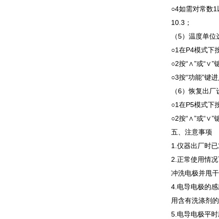
○4如需对常数
10.3；
（5）温度单位
○1在P4模式下
○2按“∧”或“
○3按“功能”
（6）恢复出厂设
○1在P5模式下
○2按“∧”或“
五、注意事项
1.仪器出厂时
2.正常使用情
冲洗电极并甩干
4.电导电极的
用含有洗涤剂的
5.电导电极平