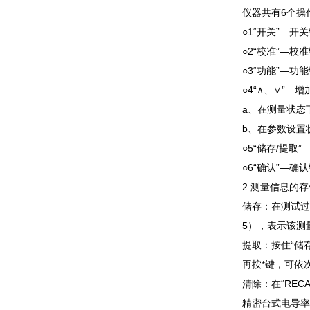
仪器共有6个操
○1“开关”—开
○2“校准”—
○3“功能”—功
○4“∧、∨”—
a、在测量状态
b、在参数设置
○5“储存/提
○6“确认”—
2.测量信息的
储存：在测试过
5），表示该测
提取：按住“储
再按*键，可依
清除：在“RE
精密台式电导率