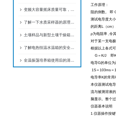
工作原理：
变频大容量摇床质量可靠，满足顾客的需要！
阻的倒数。 即 G
测试电导度大小
了解一下水质采样器的原理及特点吧
的距离L（cm）
ρ为电阻率 ,令
土壤样品与新型土壤干燥箱之间有什么关系
对于某一支电极
了解电热恒温水温箱的安全保护装置
根据以上各式
G＝K/J 即K
全温振荡培养箱使用后的清洁事项
电导G的单位为
1S＝103ms＝1
电导率K的常用单
本仪器测试电导
流与被测溶液的
脑显示。整个过
仪器
1.仪器操作按