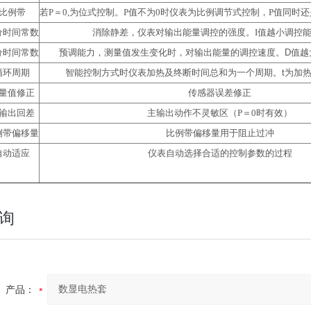
比例带
若P＝0,为位式控制。P值不为0时仪表为比例调节式控制，P值同时
分时间常数
消除静差，仪表对输出能量调控的强度。I值越小调控
分时间常数
预调能力，测量值发生变化时，对输出能量的调控速度。
D
值越
循环周期
智能控制方式时仪表加热及终断时间总和为一个周期。
t
为加
量值修正
传感器误差修正
输出回差
主输出动作不灵敏区（P＝0时有效）
例带偏移量
比例带偏移量用于阻止过冲
自动适应
仪表自动选择合适的控制参数的过程
询
产品：