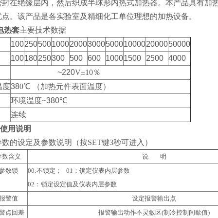
密封在绝缘层内，然后织成半球形内热式加热器。本产品具有加
优点。该产品是各实验室及精细化工单位理想的加热设备。
电热套
主要技术数据
100
250
500
1000
2000
3000
5000
10000
20000
50000
100
180
250
300
500
600
1000
1500
2500
4000
~220
V
±10％
温度
38
0
℃ （加热元件表面温度）
环境温度
~380
℃
连续
使用说明
数的设定及参数说明（按SET键3秒可进入）
参数含义
说 明
参数锁
00:
不锁定； 01：锁定仪表内层参数
02
：锁定设定值及仪表内层参数
报警值
设定报警输出点
警点回差
报警输出动作不灵敏区(制冷控制间歇值)