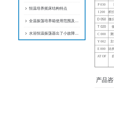
P 030
恒温培养摇床结构特点
I 200
积
D 050
微
全温振荡培养箱使用范围及8大主要特点
T 020
水浴恒温振荡器出了小故障怎么办，解决的办法有了
C 000
测
Y 002
主
E 000
比
AT OF
产品咨