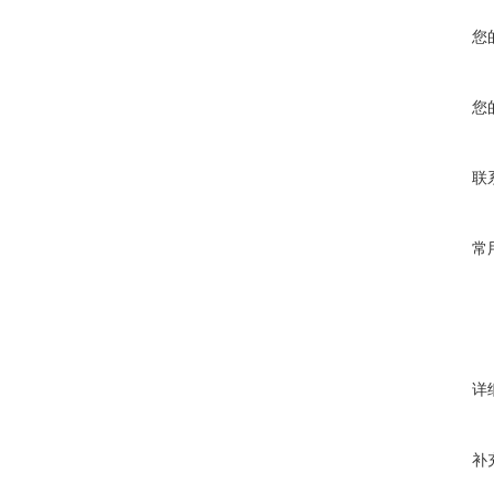
您
您
联
常
详
补