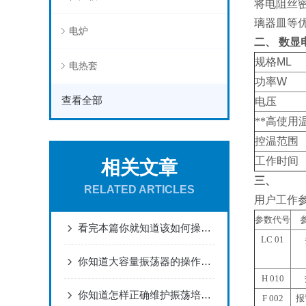
将电阻丝
璃器皿等
电炉
二、
数显
规格
ML
电热套
功率
W
查看全部
电压
**
高使用
控温范围
工作时间
相关文章
三、
RELATED ARTICLES
用户工作参
参数代号
看完本篇你就知道该如何操作低温恒温水槽了
LC 01
你知道大容量振荡器的操作使用流程么
H 010
你知道怎样正确维护振荡培养箱吗？快来学习一下吧！
F 002
报