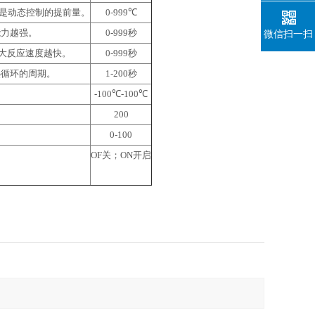
还是动态控制的提前量。
0-999
℃
能力越强。
0-999
秒
微信扫一扫
大反应速度越快。
0-999
秒
热循环的周期。
1-200
秒
-100
℃-100℃
200
0-100
OF
关；ON开启