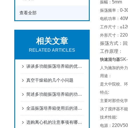
5mm
振幅：
0-3
振荡频率：
查看全部
40
电机功率：
1
工作尺寸：φ
220
外形尺寸：
相关文章
振荡方式：回
RELATED ARTICLES
工作原理：
SK-
快速混匀器
谈谈多功能振荡培养箱的优势和性能
人为施加的外力
用途：
真空干燥箱的几个小问题
是大中院校、环
:
特点
简述多功能振荡培养箱的功能以及分类
主要对那些化学
全温振荡培养箱使用后的清洁事项
决了搅拌器不能
:
技术性能
选购离心机的注意事项有哪些呢
220V5
电源：