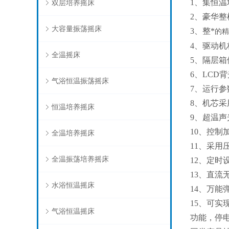
1、集恒
双层培养摇床
2、豪华
大容量振荡摇床
3、整*
的精
4、驱动
全温摇床
5、隔层
6、LCD
气浴恒温振荡摇床
7、运行
8、机芯
恒温培养摇床
9、超温
10、控
全温培养摇床
11、采用
全温振荡培养摇床
12、定时
13、直
水浴恒温摇床
14、万
15、可
气浴恒温摇床
功能，停