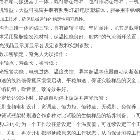
温培养箱与振荡器于一体，既可静态培养、也可作动态培养，一机
整机造型，大型可视窗并装有照明灯,静电喷塑箱体，胆采用不锈
加工技术，确保机械运转的稳定性和可靠性。
机构为三维一体的偏三轮，具有旋转平稳、坚固耐用，尤其是截重
箱体采用聚胺酯发泡材料，保温性能良好。腔内*的气流循环装置
背光液晶显示屏显示各设定参数和实测参数；
参数加密锁定，避免人为误操作；
采用轴承，寿命长，噪音低；
声光报警功能，电机过热、温度失控、异常超温等仪器自动切断各
制加速的线路确保摇床缓缓启动、平稳加速，保证实验样品的安全
压缩机组，噪音低、致冷效果好。
设定长达999小时，终点自动停止振荡并声光报警；
流无刷变频电机设计，宽调速、恒力矩、恒转速、无碳刷、免保养
能弹簧试瓶架特别适合作多种对比试验的生物样品的培养制备。（
实现以24小时为一个工作段任意设定一个温度值，可连续设定三
电、关机、再次开机都能延续原来的工作状态，从而保证测控工作