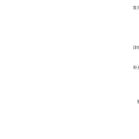
常
详
补