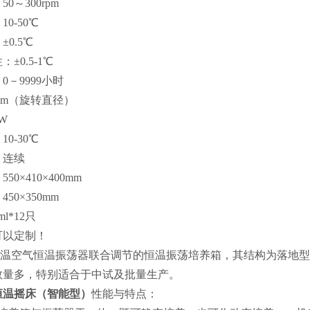
0～300rpm
10-50℃
0.5℃
±0.5-1℃
0－9999小时
mm（旋转直径）
W
0-30℃
：连续
0×410×400mm
50×350mm
l*12只
可以定制！
FX全温空气恒温振荡器联合调节的恒温振荡培养箱，其结构为落地
数量多，特别适合于中试及批量生产。
恒温摇床（智能型）
性能与特点：