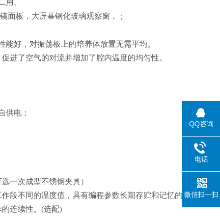
二用。
钢镜面板，大屏幕钢化玻璃观察窗，；
性能好，对振荡板上的培养体放置无需平均。
，促进了空气的对流并增加了腔内温度的均匀性。
自供电；
QQ咨询
；
电话
，
可选一次成型不锈钢夹具）
微信扫一扫
个工作段不同的温度值，具有编程参数长期存贮和记忆的
的连续性。(选配)