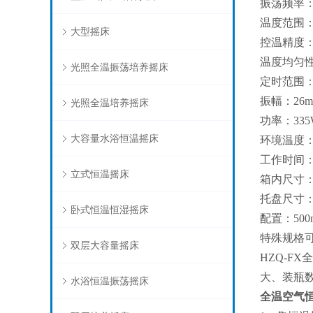
振荡频率：5
温度范围：
大型摇床
控温精度：±
温度均匀性：
光照全温振荡培养摇床
定时范围：
振幅：26
光照全温培养摇床
功率：335
大容量水浴恒温摇床
环境温度：1
工作时间
立式恒温摇床
箱内尺寸：55
托盘尺寸：4
卧式恒温恒湿摇床
配置：500m
特殊规格
双层大容量摇床
HZQ-
大、装瓶
水浴恒温振荡摇床
全温空气