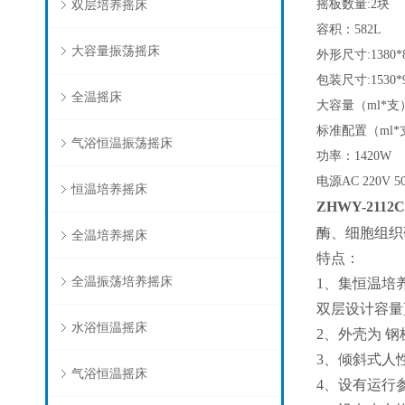
双层培养摇床
摇板数量:2块
容积：582L
大容量振荡摇床
外形尺寸:1380*8
包装尺寸:1530*9
全温摇床
大容量（ml*支）25
标准配置（ml*支）
气浴恒温振荡摇床
功率：1420W
电源AC 220V 50
恒温培养摇床
ZHWY-2112C
酶、细胞组织
全温培养摇床
特点：
全温振荡培养摇床
1
、集恒温培
双层设计容量
水浴恒温摇床
2
、外壳为 
3
、倾斜式人
气浴恒温摇床
4
、设有运行