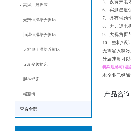
5
、设有来电
高温油浴摇床
6
、实测温度
7
、具有强劲
光照恒温培养摇床
8
、大力矩电
9
、大视角窗
恒温恒湿培养摇床
10
、整机*设
大容量全温培养摇床
无需输入制冷
升温速度可以
无刷变频摇床
特殊规格可根据
本企业已经通过
脱色摇床
产品咨询
摇瓶机
查看全部