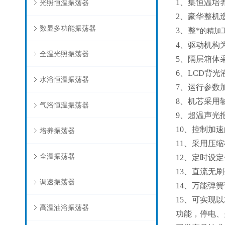
1、集恒温培
光照恒温振荡器
2、豪华整机
数显多功能振荡器
3、整*
的精加
4、驱动机构
全温光照振荡器
5、隔层箱体
6、LCD背
水浴恒温振荡器
7、运行参数
8、机芯采用
气浴恒温振荡器
9、超温声光
10、控制加
培养振荡器
11、采用压
全温振荡器
12、定时设
13、直流无
调速振荡器
14、万能弹
15、可实现
高温油浴振荡器
功能，停电、