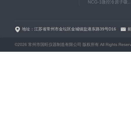
NCG-1微控冷原子吸
WP.1-THD-08W卧式低温
地址：江苏省常州市金坛区金城镇盐港东路39号D16
邮
©2026 常州市国旺仪器制造有限公司 版权所有 All Rights Reser