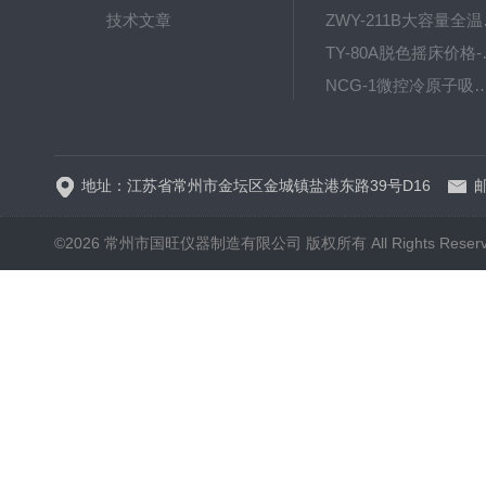
技术文章
ZWY
TY-80
NCG-1微控冷原子吸
WP.1-THD-08W卧式低温
地址：江苏省常州市金坛区金城镇盐港东路39号D16
邮
©2026 常州市国旺仪器制造有限公司 版权所有 All Rights Reser