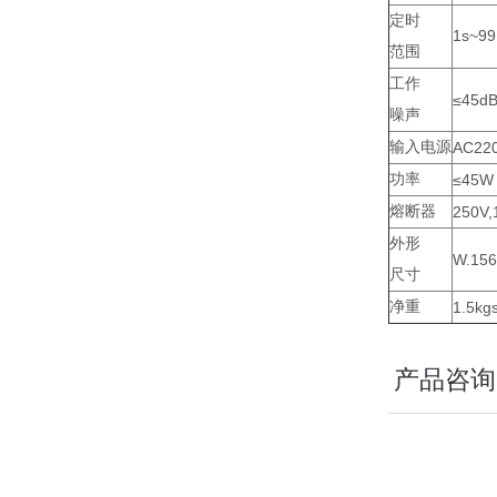
定时
1s~99
范围
工作
≤45d
噪声
输入电源
AC220
功率
≤45W
熔断器
250V,
外形
W.15
尺寸
净重
1.5kg
产品咨询