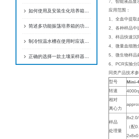
7、智能液晶显
应用范围：
如何使用及安装​生化培养箱？本篇告诉你
1
、全血中提取
简述多功能振荡培养箱的功能以及分类
2
、各种样品中
3
、样品快速沉
制冷恒温水槽在使用时应该注意那些事项呢
4
、微量血细胞
5
、微生物样品
正确的选择一款土壤采样器也是很重要的
6
PCR
、
实验分
同类产品技术参
型号
Mini-
转速
4000
相对
appro
离心力
8x2.0/
样品
0
（配
处理量
2x8x0