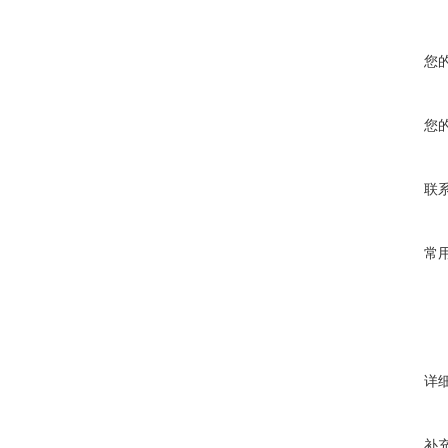
您
您
联
常
详
补