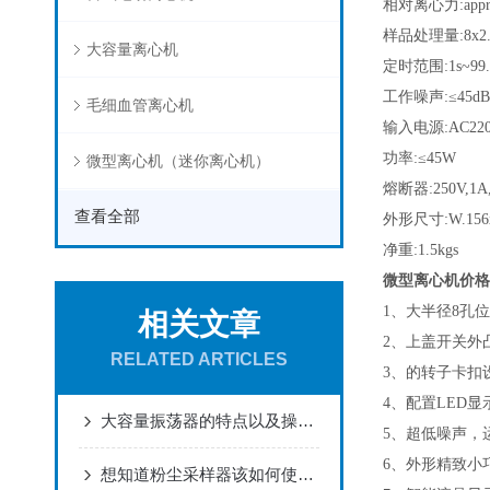
相对离心力:appro
样品处理量:8x2.0
大容量离心机
定时范围:1s~99
工作噪声:≤45dB
毛细血管离心机
输入电源:AC220V
功率:≤45W
微型离心机（迷你离心机）
熔断器:250V,1A
查看全部
外形尺寸:W.156x
净重:1.5kgs
微型离心机价格
1
、大半径8孔位
相关文章
2
、上盖开关外
RELATED ARTICLES
3
、的转子卡扣
4
、配置LED
大容量振荡器的特点以及操作规程详解
5
、超低噪声，
6
、外形精致小
想知道粉尘采样器该如何使用么？看完就会