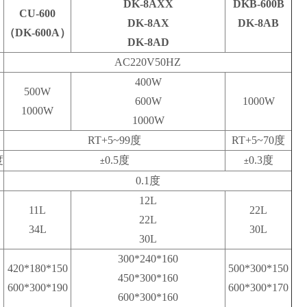
DK-8AXX
DKB-600B
CU-600
DK-8AX
DK-8AB
（DK-600A）
DK-8AD
AC220V50HZ
400W
500W
600W
1000W
1000W
1000W
RT+5~99
度
RT+5~70
度
度
0.5
度
0.3
度
±
±
0.1
度
12L
11L
22L
22L
34L
30L
30L
300*240*160
420*180*150
500*300*150
450*300*160
600*300*190
600*300*170
600*300*160