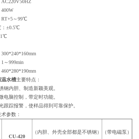
C220V50HZ
400W
T+5～99℃
：±0.5℃
1℃
0*240*160mm
～999min
0*280*190mm
恒温水槽
主要特点：
不锈钢内胆、制造新颖美观。
、微电脑控制，带定时功能。
声光跟踪报警，使样品得到可靠保护。
技术参数：
（内胆、外壳全部都是不锈钢）
（带电磁泵）
CU-420