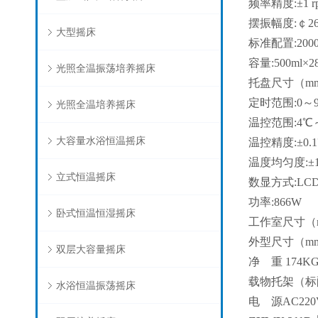
频率精度:±1 r
摆振幅度:￠2
大型摇床
标准配置:2000m
容量:500ml×2
光照全温振荡培养摇床
托盘尺寸（mm）
定时范围:0～
光照全温培养摇床
温控范围:4℃
大容量水浴恒温摇床
温控精度:±0
温度均匀度:±
立式恒温摇床
数显方式:LC
功率:866W
卧式恒温恒湿摇床
工作室尺寸（mm
外型尺寸（mm） 
双层大容量摇床
净 重 174K
载物托架（标
水浴恒温振荡摇床
电 源AC220