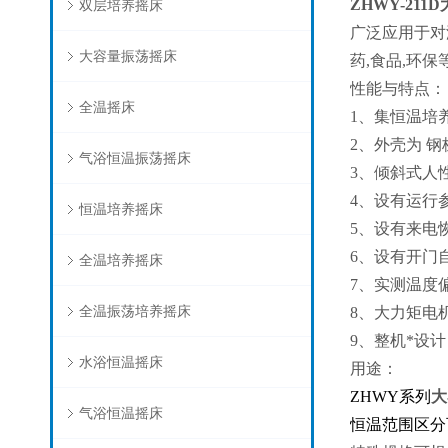
ZHWY-211D
双层培养摇床
广泛应用于对
大容量振荡摇床
药,食品,环
性能与特点：
全温摇床
1、集恒温培
2、外壳为 
气浴恒温振荡摇床
3、倾斜式人
4、设有运行
恒温培养摇床
5、设有来电
6、设有开门
全温培养摇床
7、实测温度
全温振荡培养摇床
8、大力矩电
9、整机*设
水浴恒温摇床
用途：
ZHWY
系列
大
气浴恒温摇床
恒温范围区分