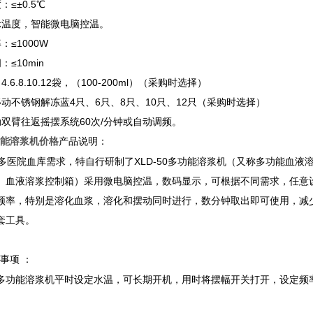
≤±0.5℃
示温度，智能微电脑控温。
：≤1000W
≤10min
.6.8.10.12袋，（100-200ml）（采购时选择）
动不锈钢解冻蓝4只、6只、8只、10只、12只（采购时选择）
动双臂往返摇摆系统60次/分钟或自动调频。
产品说明：
能溶浆机价格
医院血库需求，特自行研制了XLD-50多功能溶浆机（又称多功能血液
、血液溶浆控制箱）采用微电脑控温，数码显示，可根据不同需求，任意设
频率，特别是溶化血浆，溶化和摆动同时进行，数分钟取出即可使用，减
套工具。
事项 ：
-50多功能溶浆机平时设定水温，可长期开机，用时将摆幅开关打开，设定