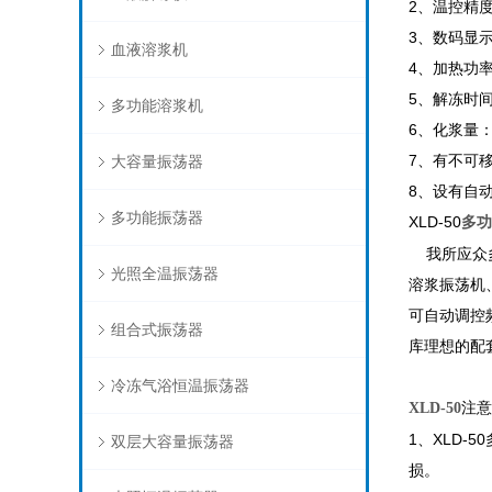
2、温控精度：
3、数码显
血液溶浆机
4、加热功率
5、解冻时间：
多功能溶浆机
6、化浆量：4
7、有不可移
大容量振荡器
8、设有自
多功能振荡器
XLD-50
多功
我所应众多
光照全温振荡器
溶浆振荡机
可自动调控
组合式振荡器
库理想的配
冷冻气浴恒温振荡器
注意
XLD-50
1、XLD
双层大容量振荡器
损。