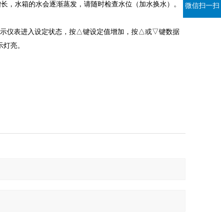
增长，水箱的水会逐渐蒸发，请随时检查水位（加水换水）。
微信扫一扫
，表示仪表进入设定状态，按△键设定值增加，按△或▽键数据
示灯亮。