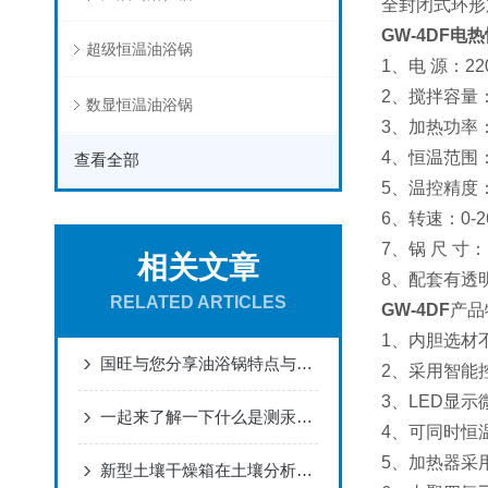
全封闭式环形
GW-4DF
电热
超级恒温油浴锅
1
、电
源：
22
2
、搅拌容量
数显恒温油浴锅
3
、加热功率
4
、恒温范围
查看全部
5
、温控精度
6
、转速：
0-2
7
、锅
尺
寸：
相关文章
8
、配套有透
RELATED ARTICLES
GW-4DF
产品
1
、内胆选材
国旺与您分享油浴锅特点与用途
2
、采用智能
3
、
LED
显示
一起来了解一下什么是测汞仪吧
4
、可同时恒
5
、加热器采
新型土壤干燥箱在土壤分析上面有那些帮助