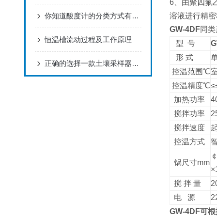
6
、由聚四氟
你知道酸度计的分类方式有哪些么
溶液进行精密
GW-4DF
同类
恒温槽流动过程及工作原理
型
号
G
形
式
正确的选择一款土壤采样器也是很重要的
控温范围℃
控温精度℃
≤
加热功率
4
搅拌功率
2
搅拌速度
控温方式
锅尺寸
mm
×
搅
拌
量
2
电
源
2
GW-4DF
可根