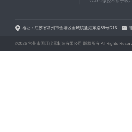
NCG-1微控冷原子吸
WP.1-THD-08W卧式低温
地址：江苏省常州市金坛区金城镇盐港东路39号D16
邮
©2026 常州市国旺仪器制造有限公司 版权所有 All Rights Reser