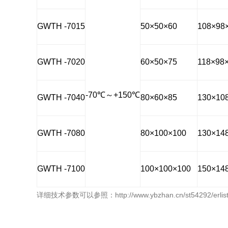
GWTH -7015
50×50×60
108×98
GWTH -7020
60×50×75
118×98
-70
℃
～
+150
℃
GWTH -7040
80×60×85
130×10
GWTH -7080
80×100×100
130×14
GWTH -7100
100×100×100
150×14
详细技术参数可以参照：http://www.ybzhan.cn/st54292/erlist_