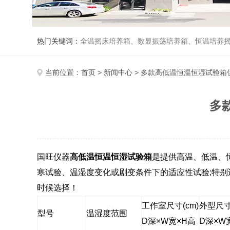
热门关键词：
全温摇床培养箱、数显振荡培养箱、恒温培养
当前位置：
首页
>
新闻中心
> 多款高低温恒温恒湿试验箱
多
国旺仪器
高低温恒温恒湿试验箱
是提供高温、低温、
寒试验、温湿度变化或剧变条件下的适应性试验
;
特别
时候选择！
工作室尺寸
(cm)
外型尺
型号
温湿度范围
D
深
×W
宽
×H
高
D
深
×W