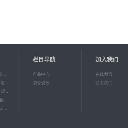
栏目导航
加入我们
GWGP-6G土壤干燥柜-干燥箱/干燥机
产品中心
在线留言
W-201B数显恒温水浴锅哪个牌子好？--国旺仪器
荣誉资质
联系我们
ZWY-211B大容量全温摇床价格
TY-80A脱色摇床价格-大容量振荡器
NCG-1微控冷原子吸收测汞仪
WP.1-THD-08W卧式低温恒温槽