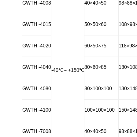
GWTH -4008
40×40×50
98×88×
GWTH -4015
50×50×60
108×98
GWTH -4020
60×50×75
118×98
GWTH -4040
80×60×85
130×10
-40
℃
～
+150
℃
GWTH -4080
80×100×100
130×14
GWTH -4100
100×100×100
150×14
GWTH -7008
40×40×50
98×88×