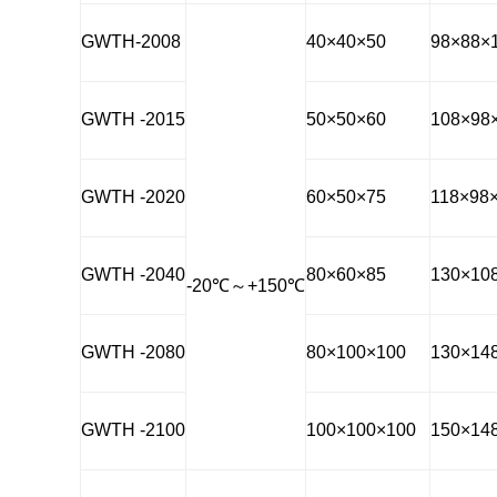
GWTH-2008
40×40×50
98×88×
GWTH -2015
50×50×60
108×98
GWTH -2020
60×50×75
118×98
GWTH -2040
80×60×85
130×10
-20
℃
～
+150
℃
GWTH -2080
80×100×100
130×14
GWTH -2100
100×100×100
150×14