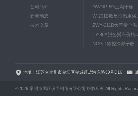
公司简介
GWGP-6G土壤干燥柜-干燥箱/干燥机
新闻动态
W-201B数显恒
技术文章
ZWY
TY-80
NCG-1微控冷原子吸
WP.1-THD-08W卧式低温
地址：江苏省常州市金坛区金城镇盐港东路39号D16
邮
©2026 常州市国旺仪器制造有限公司 版权所有 All Rights Reser