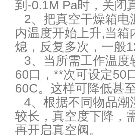
到
-0.1M Pa
时，关闭
2
、把真空干燥箱电
内温度开始上升
,
当箱
熄，反复多次，一般
1
3
、当所需工作温度
60
口，
**
次可设定
50
60C
。这样可降低甚
4
、根据不同物品潮
较长，真空度下降，
再开启真空阀。