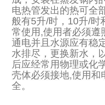
电热管发出的热可全
般有
5
升
/
时，
10
升
/
时
常使用
,
使用者必须遵
通电并且水源应有稳
水排尽，更换新水，
后应经常用物理或化
壳体必须接地
,
使用和
全。