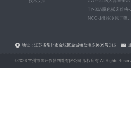
技术文章
ZWY
TY-80
NCG-1微控冷原子吸
WP.1-THD-08W卧式低温
地址：江苏省常州市金坛区金城镇盐港东路39号D16
邮
©2026 常州市国旺仪器制造有限公司 版权所有 All Rights Reser