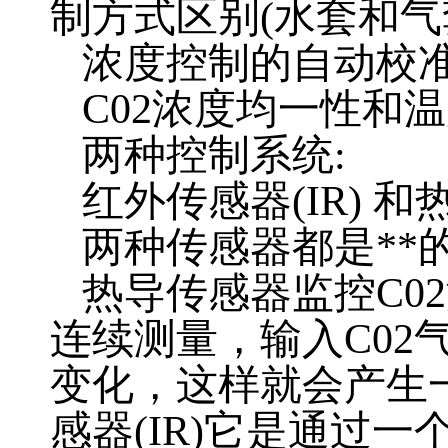
制方式区别
(
水套和气
浓度控制的自动校
C02
浓度均一性和温
两种控制系统
:
红外传感器
(IR)
和
两种传感器都是
**
热导传感器监控
C02
连续测量，输入
C02
变化，这样就会产生
感器
(IR)
它是通过一个