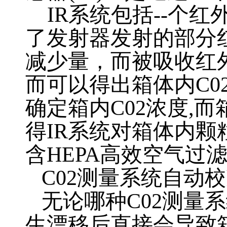
IR
系统包括
--
个红
了发射器发射的部分
减少量，而被吸收红
而可以得出箱体内
C0
确定箱内
C02
浓度
,
而
得
IR
系统对箱体内颗
含
HEPA
高效空气过
C02
测量系统自动校
无论哪种
C02
测量系
生漂移后直接会导致