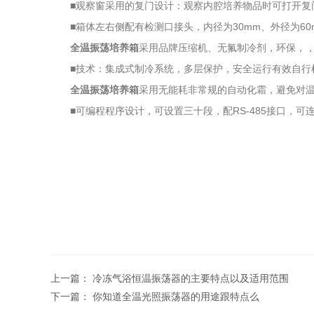
■观察窗采用的复门设计：观察内腔培养物品时可打开复
■箱体左右侧配有检测口接头，内径为30mm、外径为60
全温振荡培养箱
采用品牌压缩机、无氟制冷剂，环保，
■技术：集成式制冷系统，多层保护，安全运行有效自行
全温振荡培养箱
采用无能耗非常规的自动化霜，避免对
■可编程程序设计，可设置三十段，配RS-485接口，可
上一篇：
冷冻气浴恒温振荡器的主要特点以及适用范围
下一篇：
你知道全温光照振荡器的用途跟特点么