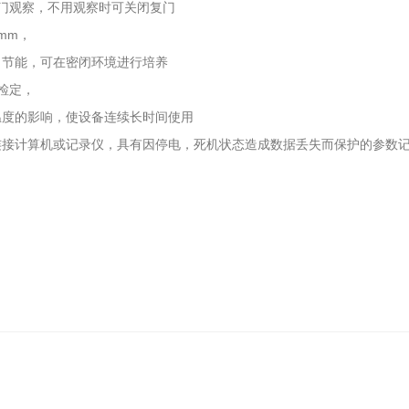
门观察，不用观察时可关闭复门
mm，
，节能，可在密闭环境进行培养
检定，
温度的影响，使设备连续长时间使用
连接计算机或记录仪，具有因停电，死机状态造成数据丢失而保护的参数