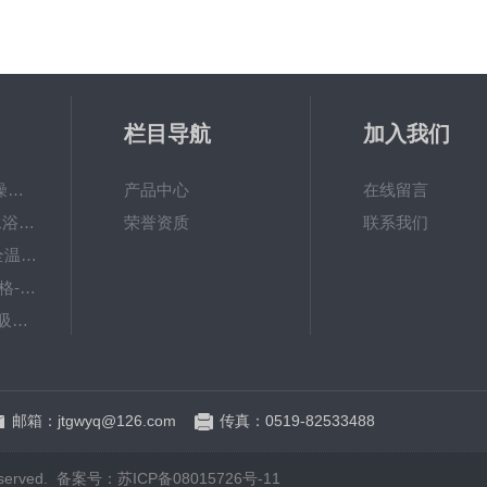
栏目导航
加入我们
GWGP-6G土壤干燥柜-干燥箱/干燥机
产品中心
在线留言
W-201B数显恒温水浴锅哪个牌子好？--国旺仪器
荣誉资质
联系我们
ZWY-211B大容量全温摇床价格
TY-80A脱色摇床价格-大容量振荡器
NCG-1微控冷原子吸收测汞仪
WP.1-THD-08W卧式低温恒温槽
邮箱：jtgwyq@126.com
传真：0519-82533488
erved.
备案号：苏ICP备08015726号-11